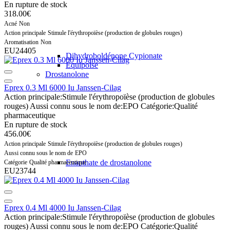
En rupture de stock
318.00€
Acné
Non
Action principale
Stimule l'érythropoïèse (production de globules rouges)
Aromatisation
Non
EU24405
Dihydroboldénone Cypionate
Equipoise
Drostanolone
Eprex 0.3 Ml 6000 Iu Janssen-Cilag
Action principale:
Stimule l'érythropoïèse (production de globules
rouges)
Aussi connu sous le nom de:
EPO
Catégorie:
Qualité
pharmaceutique
En rupture de stock
456.00€
Action principale
Stimule l'érythropoïèse (production de globules rouges)
Aussi connu sous le nom de
EPO
Enanthate de drostanolone
Catégorie
Qualité pharmaceutique
EU23744
Eprex 0.4 Ml 4000 Iu Janssen-Cilag
Action principale:
Stimule l'érythropoïèse (production de globules
rouges)
Aussi connu sous le nom de:
EPO
Catégorie:
Qualité