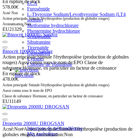
En rupture de stock
ECA
578.00€
Furosémide
Acné
Non
L-Thyroxine Sodium/Levothyroxine Sodium (LT4
Action principale
Stimule l'érythropoïèse (production de globules rouges)
sodium)
Aromatisation
Non
Metformine hydrochlorure
EU21329
Phentermine hydrochlorure
Sémaglutide
Sibutramine
Tirzepatide
Binocrit 10000IU Sandoz
Clenbutérol
Action principale:
Stimule l'érythropoïèse (production de globules
Cytomel
rouges)
Aussi connu sous le nom de:
EPO
Classe de
Chlorure de Yohimbine
substance:
Hormone, en particulier un facteur de croissance
En rupture de stock
Injections
478.00€
Action principale
Stimule l'érythropoïèse (production de globules rouges)
Aussi connu sous le nom de
EPO
Classe de substance
Hormone, en particulier un facteur de croissance
EU11149
Dropoetin 2000IU DROGSAN
Injections de méthandiénone
Acné:
Non
Action principale:
Stimule l'érythropoïèse (production de
Mix anabolique
globules rouges)
Aromatisation:
Non