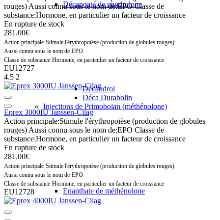
Décanoate de nandrolone
rouges)
Aussi connu sous le nom de:
EPO
Classe de
substance:
Hormone, en particulier un facteur de croissance
En rupture de stock
281.00€
Action principale
Stimule l'érythropoïèse (production de globules rouges)
Aussi connu sous le nom de
EPO
Classe de substance
Hormone, en particulier un facteur de croissance
EU12727
4.5
2
Décandrol
Déca Durabolin
Injections de Primobolan (méthénolone)
Eprex 3000IU Janssen-Cilag
Action principale:
Stimule l'érythropoïèse (production de globules
rouges)
Aussi connu sous le nom de:
EPO
Classe de
substance:
Hormone, en particulier un facteur de croissance
En rupture de stock
281.00€
Action principale
Stimule l'érythropoïèse (production de globules rouges)
Aussi connu sous le nom de
EPO
Classe de substance
Hormone, en particulier un facteur de croissance
Enanthate de méthénolone
EU12728