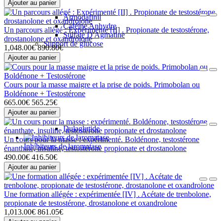
Ajouter au panier
Armodafinil
Caféine Anhydre
Un parcours allégé : Expérimenté [II] . Propionate de testostérone,
Sulfate D'Agmatine
drostanolone et oxandrolone
Support de glucose
1,048.00€
890.80€
Ajouter au panier
Cours pour la masse maigre et la prise de poids. Primobolan ou
Boldénone + Testostérone
665.00€
565.25€
Ajouter au panier
Dulaglutide
Un cours pour la masse : expérimenté. Boldénone, testostérone
Inhibiteurs de laromatase
énanthate, insuline, testostérone propionate et drostanolone
490.00€
416.50€
Ajouter au panier
Une formation allégée : expérimentée [IV] . Acétate de trenbolone,
propionate de testostérone, drostanolone et oxandrolone
1,013.00€
861.05€