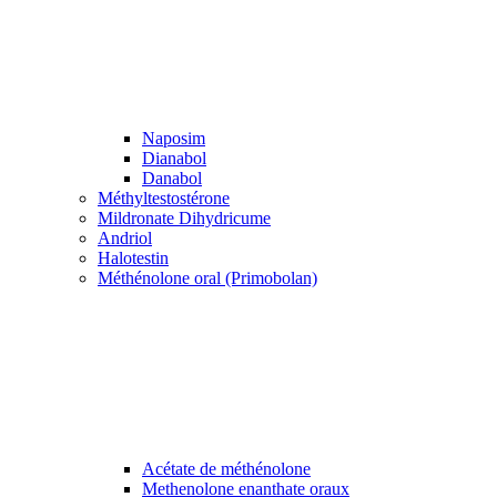
Naposim
Dianabol
Danabol
Méthyltestostérone
Mildronate Dihydricume
Andriol
Halotestin
Méthénolone oral (Primobolan)
Acétate de méthénolone
Methenolone enanthate oraux