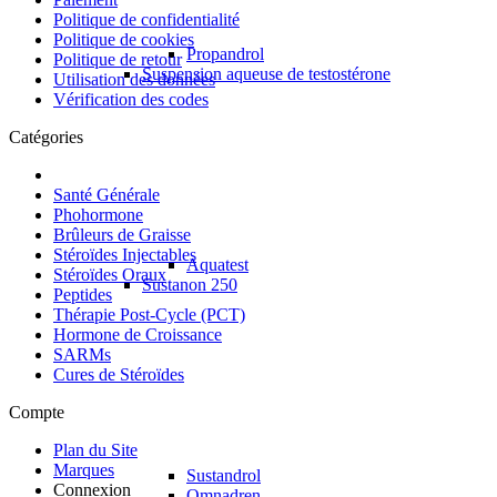
Politique de confidentialité
Politique de cookies
Propandrol
Politique de retour
Suspension aqueuse de testostérone
Utilisation des données
Vérification des codes
Catégories
Santé Générale
Phohormone
Brûleurs de Graisse
Stéroïdes Injectables
Aquatest
Stéroïdes Oraux
Sustanon 250
Peptides
Thérapie Post-Cycle (PCT)
Hormone de Croissance
SARMs
Cures de Stéroïdes
Compte
Plan du Site
Marques
Sustandrol
Connexion
Omnadren