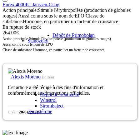
Eprex 4000IU Janssen-Cilag
Action principale:
Stimule l'érythropoïèse (production de globules
rouges)
Aussi connu sous le nom de:
EPO
Classe de
substance:
Hormone, en particulier un facteur de croissance
En rupture de stock
264.00€
Dépôt de Primobolan
Action principale
Stimule l'érythropoïèse (production de globules rouges)
Stanozolol
Aussi connu sous le nom de
EPO
Classe de substance
Hormone, en particulier un facteur de croissance
Alexis Moreno
Éditeur
Cet article a été rédigé à des fins d'information et
conformément aux instructions officielles.
Dépôt de stanozolol
Winstrol
Strombaject
Testostérone
Créé :
28/04/2026