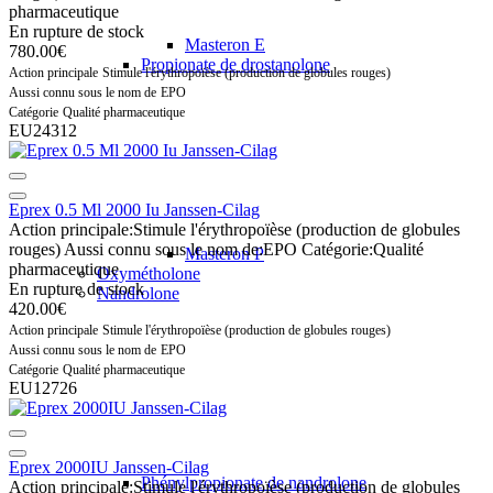
pharmaceutique
En rupture de stock
Masteron E
780.00€
Propionate de drostanolone
Action principale
Stimule l'érythropoïèse (production de globules rouges)
Aussi connu sous le nom de
EPO
Catégorie
Qualité pharmaceutique
EU24312
Eprex 0.5 Ml 2000 Iu Janssen-Cilag
Action principale:
Stimule l'érythropoïèse (production de globules
rouges)
Aussi connu sous le nom de:
EPO
Catégorie:
Qualité
Masteron P
pharmaceutique
Oxymétholone
En rupture de stock
Nandrolone
420.00€
Action principale
Stimule l'érythropoïèse (production de globules rouges)
Aussi connu sous le nom de
EPO
Catégorie
Qualité pharmaceutique
EU12726
Eprex 2000IU Janssen-Cilag
Phénylpropionate de nandrolone
Action principale:
Stimule l'érythropoïèse (production de globules