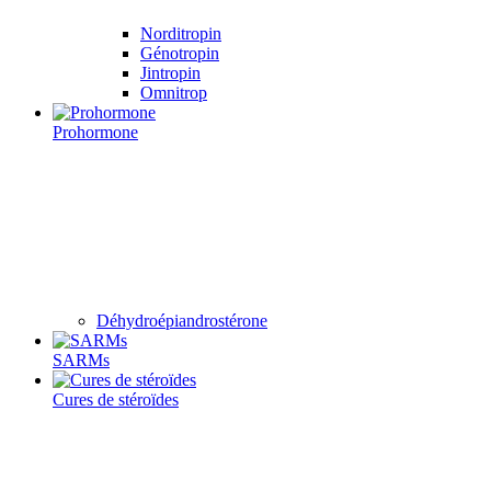
Norditropin
Génotropin
Jintropin
Omnitrop
Prohormone
Déhydroépiandrostérone
SARMs
Cures de stéroïdes