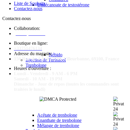
Liste de Souhaits
Undécanoate de testostérone
Contactez-nous
Contactez-nous
Collaboration:
[email protected]
Boutique en ligne:
+33751476134
Adresse du magasin:
Nébido
150 Rue du 4 Août 1789, Villeurbanne, 69100, France
Injection de Turinabol
Trenbolone
Heures d'ouverture :
Lundi - Vendredi - 9 AM - 6 PM
Samedi - 10 AM - 19 PM
Dimanche - Jour de repos (toutes les commandes sont
traitées le lundi)
Acétate de trenbolone
Enanthate de trenbolone
Mélange de trenbolone