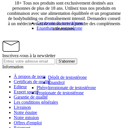
18+ Tous nos produits sont exclusivement destinés aux
personnes de plus de 18 ans. Utilisez tous nos produits en
combinaison avec une alimentation équilibrée et un programme
de bodybuilding ou d'entraînement intensif. Demandez conseil
Cypionate de testostérone
à un médecin avant de commencer à prendre des compléments
Enanthate de testostérone
alimentaires.
Inscrivez-vous à la newsletter
S'abonner
Information
À propos de nous
Dépôt de testostérone
Certificats de qualité
Énandrol
Editeur
Phénylpropionate de testostérone
Expert sportif
Propionate de testostérone
Garantie de qualité
Les conditions générales
Livraison
Notre équipe
Notre mission
Offres d'emploi
Paiement