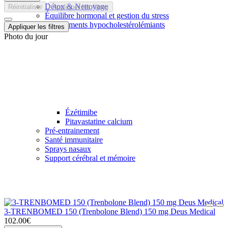
Détox & Nettoyage
Réinitialiser
Appliquer les filtres
Équilibre hormonal et gestion du stress
Médicaments hypocholestérolémiants
Appliquer les filtres
Photo du jour
Ézétimibe
Pitavastatine calcium
Pré-entrainement
Santé immunitaire
Sprays nasaux
Support cérébral et mémoire
3-TRENBOMED 150 (Trenbolone Blend) 150 mg Deus Medical
102.00€