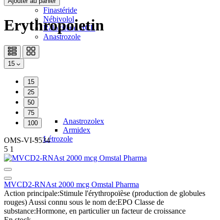
Ajouter au panier
Finastéride
Nébivolol
Erythropoietin
Raloxifène HCL
Anastrozole
15
15
25
50
75
Anastrozolex
100
Armidex
Létrozole
OMS-VI-5534
5
1
MVCD2-RNAst 2000 mcg Omstal Pharma
Action principale:
Stimule l'érythropoïèse (production de globules
rouges)
Aussi connu sous le nom de:
EPO
Classe de
substance:
Hormone, en particulier un facteur de croissance
En stock