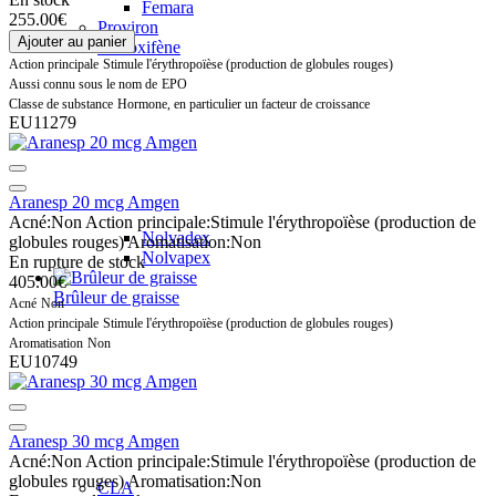
Femara
255.00€
Proviron
Ajouter au panier
Tamoxifène
Action principale
Stimule l'érythropoïèse (production de globules rouges)
Aussi connu sous le nom de
EPO
Classe de substance
Hormone, en particulier un facteur de croissance
EU11279
Aranesp 20 mcg Amgen
Acné:
Non
Action principale:
Stimule l'érythropoïèse (production de
Nolvadex
globules rouges)
Aromatisation:
Non
Nolvapex
En rupture de stock
405.00€
Brûleur de graisse
Acné
Non
Action principale
Stimule l'érythropoïèse (production de globules rouges)
Aromatisation
Non
EU10749
Aranesp 30 mcg Amgen
Acné:
Non
Action principale:
Stimule l'érythropoïèse (production de
globules rouges)
Aromatisation:
Non
CLA