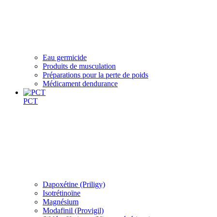
Eau germicide
Produits de musculation
Préparations pour la perte de poids
Médicament dendurance
PCT
Dapoxétine (Priligy)
Isotrétinoïne
Magnésium
Modafinil (Provigil)